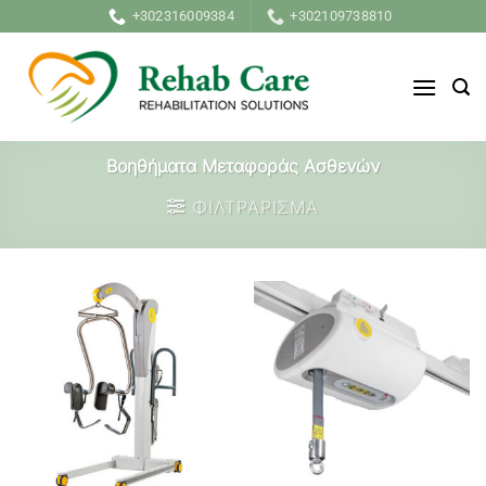
Μετάβαση
+302316009384
+302109738810
στο
περιεχόμενο
Βοηθήματα Μεταφοράς Ασθενών
ΦΙΛΤΡΑΡΙΣΜΑ