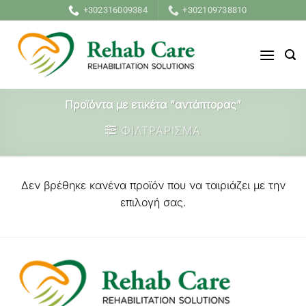
Μετάβαση
+302316009384
+302109738810
στο
περιεχόμενο
Προϊόντα με ετικέτα “αντάπτορας”
ΦΙΛΤΡΑΡΙΣΜΑ
Δεν βρέθηκε κανένα προϊόν που να ταιριάζει με την
επιλογή σας.