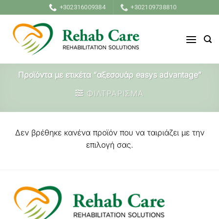
Μετάβαση
+302316009384
+302109738810
στο
περιεχόμενο
Προϊόντα με ετικέτα “αξεσουάρ easys advantage”
ΦΙΛΤΡΑΡΙΣΜΑ
Δεν βρέθηκε κανένα προϊόν που να ταιριάζει με την
επιλογή σας.