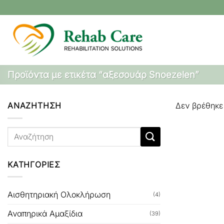
Μετάβαση
στο
περιεχόμενο
Προϊόντα με ετικέτα “αξεσουάρ Snoezelen”
ΑΝΑΖΗΤΗΣΗ
Δεν βρέθηκε 
Αναζήτηση
για:
ΚΑΤΗΓΟΡΙΕΣ
Αισθητηριακή Ολοκλήρωση
(4)
Αναπηρικά Αμαξίδια
(39)