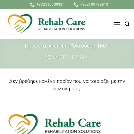
Μετάβαση
+302316009384
+302109738810
στο
περιεχόμενο
Προϊόντα με ετικέτα “αξεσουάρ TMX”
ΦΙΛΤΡΑΡΙΣΜΑ
Δεν βρέθηκε κανένα προϊόν που να ταιριάζει με την
επιλογή σας.