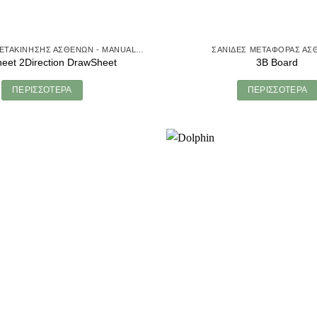
ΒΟΗΘΉΜΑΤΑ ΜΕΤΑΚΊΝΗΣΗΣ ΑΣΘΕΝΏΝ - MANUAL TRANSFER
ΣΑΝΊΔΕΣ ΜΕΤΑΦΟΡΆΣ ΑΣ
heet 2Direction DrawSheet
3B Board
ΠΕΡΙΣΣΌΤΕΡΑ
ΠΕΡΙΣΣΌΤΕΡΑ