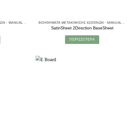
ΒΟΗΘΉΜΑΤΑ ΜΕΤΑΚΊΝΗΣΗΣ ΑΣΘΕΝΏΝ - MANUAL TRANSFER
ΒΟΗΘΉΜΑΤΑ ΜΕΤΑΚΊΝΗΣΗΣ ΑΣΘΕΝΏΝ - MANUAL TRANSFER
SatinSheet 2Direction BaseSheet
ΠΕΡΙΣΣΌΤΕΡΑ