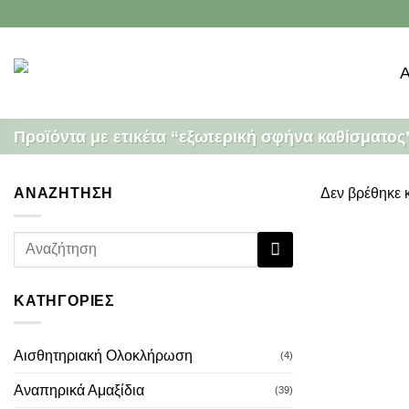
Μετάβαση
στο
περιεχόμενο
Προϊόντα με ετικέτα “εξωτερική σφήνα καθίσματος
ΑΝΑΖΉΤΗΣΉ
Δεν βρέθηκε κ
Αναζήτηση
για:
ΚΑΤΗΓΟΡΊΕΣ
Αισθητηριακή Ολοκλήρωση
(4)
Αναπηρικά Αμαξίδια
(39)