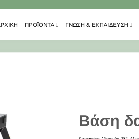
ΑΡΧΙΚΗ
ΠΡΟΪOΝΤΑ
ΓΝΏΣΗ & ΕΚΠΑΊΔΕΥΣΗ
Βάση δ
Κατηγορίες:
Αξεσουάρ R82
,
Αξεσ