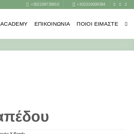
+302109738810
+302316009384
ACADEMY
ΕΠΙΚΟΙΝΩΝΙΑ
ΠΟΙΟΙ ΕΊΜΑΣΤΕ
απέδου
ουάρ X:Panda