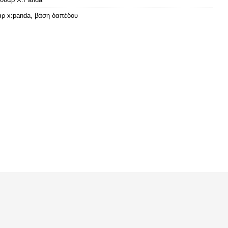
ρ x:panda
,
βάση δαπέδου