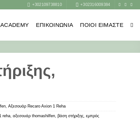
+302109738810
+302316009384
ACADEMY
ΕΠΙΚΟΙΝΩΝΙΑ
ΠΟΙΟΙ ΕΊΜΑΣΤΕ
ήριξης,
fen
,
Αξεσουάρ Recaro Axion 1 Reha
1 reha
,
αξεσουάρ thοmashilfen
,
βάση στήριξης
,
εμπρός