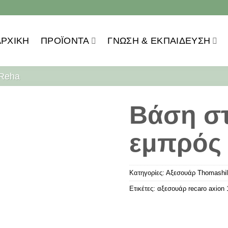
ΑΡΧΙΚΗ
ΠΡΟΪOΝΤΑ
ΓΝΏΣΗ & ΕΚΠΑΊΔΕΥΣΗ
 Reha
Βάση στ
εμπρός
Κατηγορίες:
Αξεσουάρ Thomashil
Ετικέτες:
αξεσουάρ recaro axion 