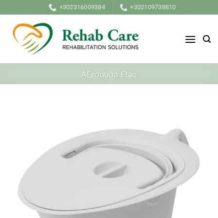
Μετάβαση
+302316009384
+302109738810
στο
περιεχόμενο
Αξεσουάρ Etac