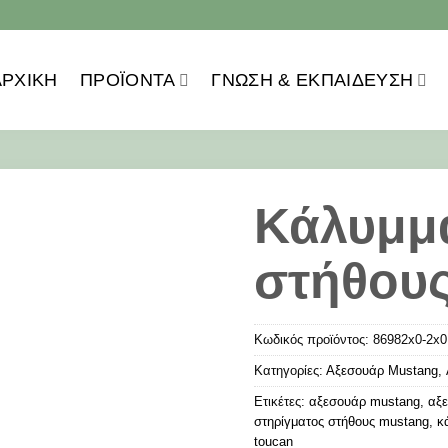
ΑΡΧΙΚΗ
ΠΡΟΪOΝΤΑ
ΓΝΏΣΗ & ΕΚΠΑΊΔΕΥΣΗ
Κάλυμμ
στήθου
Κωδικός προϊόντος:
86982x0-2x0
Κατηγορίες:
Αξεσουάρ Mustang
,
Ετικέτες:
αξεσουάρ mustang
,
αξ
στηρίγματος στήθους mustang
,
κ
toucan