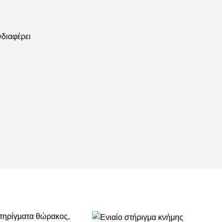
νδιαφέρει