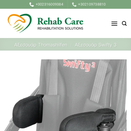
Μετάβαση
+302316009384
+302109738810
στο
περιεχόμενο
Αξεσουάρ Thomashilfen
/
Αξεσουάρ Swifty 3