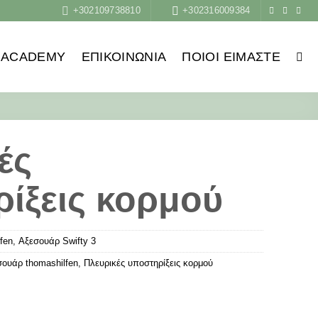
+302109738810
+302316009384
ACADEMY
ΕΠΙΚΟΙΝΩΝΙΑ
ΠΟΙΟΙ ΕΊΜΑΣΤΕ
ές
ίξεις κορμού
fen
,
Αξεσουάρ Swifty 3
σουάρ thοmashilfen
,
Πλευρικές υποστηρίξεις κορμού