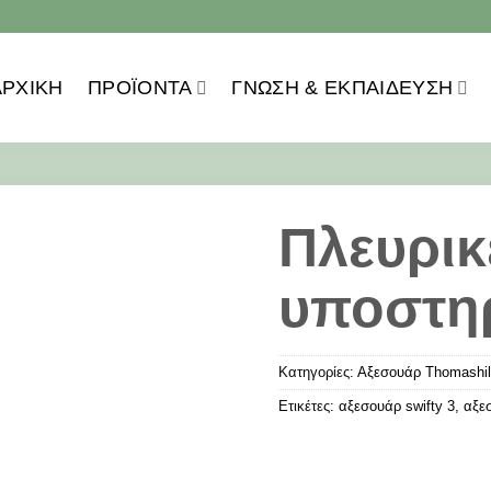
ΑΡΧΙΚΗ
ΠΡΟΪOΝΤΑ
ΓΝΏΣΗ & ΕΚΠΑΊΔΕΥΣΗ
Πλευρικ
υποστηρ
Κατηγορίες:
Αξεσουάρ Thomashil
Ετικέτες:
αξεσουάρ swifty 3
,
αξε