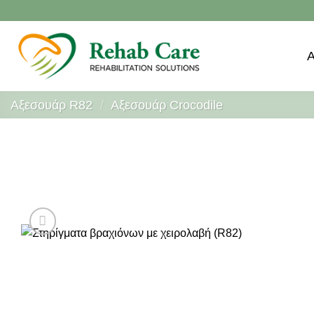
Μετάβαση
στο
περιεχόμενο
Αξεσουάρ R82
/
Αξεσουάρ Crocodile