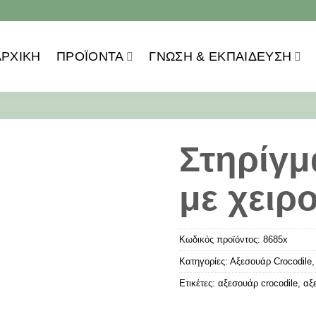
ΑΡΧΙΚΗ
ΠΡΟΪOΝΤΑ
ΓΝΏΣΗ & ΕΚΠΑΊΔΕΥΣΗ
Στηρίγμ
με χειρ
Κωδικός προϊόντος:
8685x
Κατηγορίες:
Αξεσουάρ Crocodile
Ετικέτες:
αξεσουάρ crocodile
,
αξ