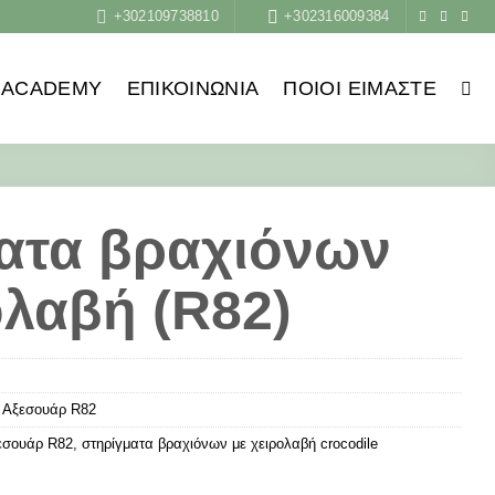
+302109738810
+302316009384
ACADEMY
ΕΠΙΚΟΙΝΩΝΙΑ
ΠΟΙΟΙ ΕΊΜΑΣΤΕ
ατα βραχιόνων
ολαβή (R82)
,
Αξεσουάρ R82
εσουάρ R82
,
στηρίγματα βραχιόνων με χειρολαβή crocodile