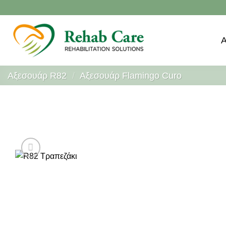
Μετάβαση
στο
περιεχόμενο
Αξεσουάρ R82
/
Αξεσουάρ Flamingo Curo