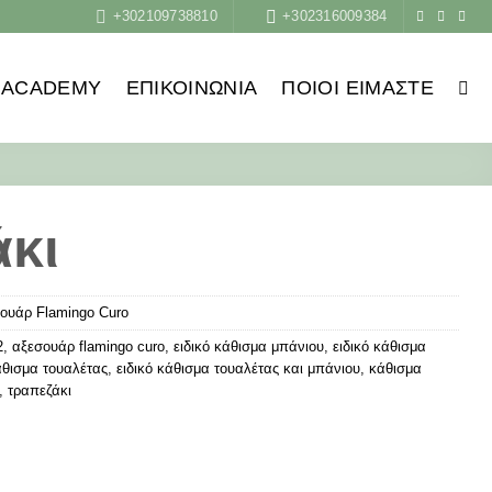
+302109738810
+302316009384
ACADEMY
ΕΠΙΚΟΙΝΩΝΙΑ
ΠΟΙΟΙ ΕΊΜΑΣΤΕ
κι
ουάρ Flamingo Curo
2
,
αξεσουάρ flamingo curo
,
ειδικό κάθισμα μπάνιου
,
ειδικό κάθισμα
άθισμα τουαλέτας
,
ειδικό κάθισμα τουαλέτας και μπάνιου
,
κάθισμα
,
τραπεζάκι