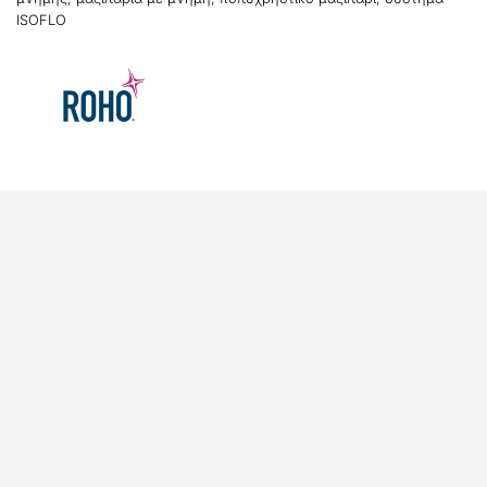
ISOFLO
Σύστημα μνήμης ISOFLO
Το κάθε Hybrid Select είναι χωρισμένο σε δυο σημεία
για την καλύτερη προστασία του κόκκυγα. Ο αέρας
μπορεί είτε να επικοινωνεί μεταξύ τους, είτε να
παραμένει περιορισμένος μέσα στο καθένα από αυτά.
Η επιλογή ή όχι της επικοινωνίας του αέρα
πραγματοποιείται μέσω του διακόπτη ISOFLO στο