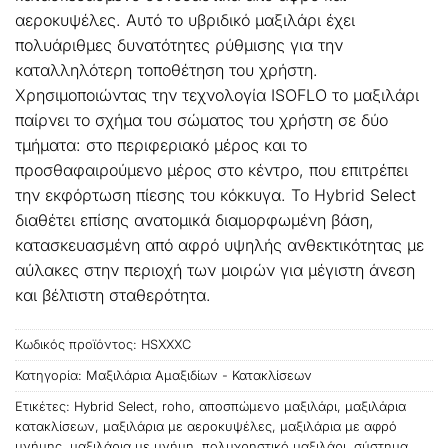
αεροκυψέλες. Αυτό το υβριδικό μαξιλάρι έχει
πολυάριθμες δυνατότητες ρύθμισης για την
καταλληλότερη τοποθέτηση του χρήστη.
Χρησιμοποιώντας την τεχνολογία ISOFLO το μαξιλάρι
παίρνει το σχήμα του σώματος του χρήστη σε δύο
τμήματα: στο περιφεριακό μέρος και το
προσθαφαιρούμενο μέρος στο κέντρο, που επιτρέπει
την εκφόρτωση πίεσης του κόκκυγα. Το Hybrid Select
διαθέτει επίσης ανατομικά διαμορφωμένη βάση,
κατασκευασμένη από αφρό υψηλής ανθεκτικότητας με
αύλακες στην περιοχή των μοιρών για μέγιστη άνεση
και βέλτιστη σταθερότητα.
Κωδικός προϊόντος:
HSXXXC
Κατηγορία:
Μαξιλάρια Αμαξιδίων - Κατακλίσεων
Ετικέτες:
Hybrid Select
,
roho
,
αποσπώμενο μαξιλάρι
,
μαξιλάρια
κατακλίσεων
,
μαξιλάρια με αεροκυψέλες
,
μαξιλάρια με αφρό
μνήμης
,
μαξιλάρια με μνήμη
,
πολυχρηστικό μαξιλάρι
,
σύστημα