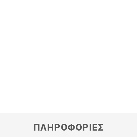
τιανατρεπτικές μπάρες,
Δοχείο νυκτός
πρόσθιες
ΠΛΗΡΟΦΟΡΙΕΣ