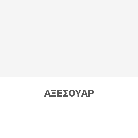
Ρυθμιζόμενο ύψος
Ρυθμιζόμενα μπράτ
ΑΞΕΣΟΥΑΡ