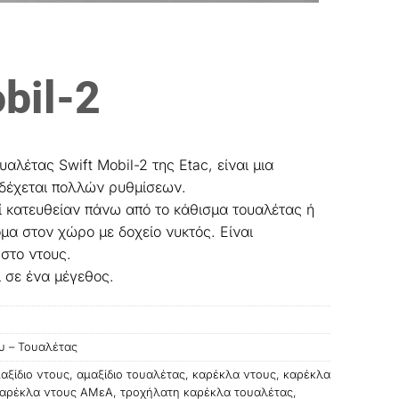
bil-2
αλέτας Swift Mobil-2 της Etac, είναι μια
ιδέχεται πολλών ρυθμίσεων.
ί κατευθείαν πάνω από το κάθισμα τουαλέτας ή
μα στον χώρο με δοχείο νυκτός. Είναι
στο ντους.
ι σε ένα μέγεθος.
υ – Τουαλέτας
αξίδιο ντους
,
αμαξίδιο τουαλέτας
,
καρέκλα ντους
,
καρέκλα
καρέκλα ντους ΑΜεΑ
,
τροχήλατη καρέκλα τουαλέτας
,