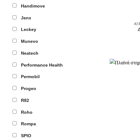
Handimove
Jenx
ΑΞ
Δ
Leckey
Munevo
Neatech
Performance Health
Permobil
Progeo
R82
Roho
Rompa
SPIO