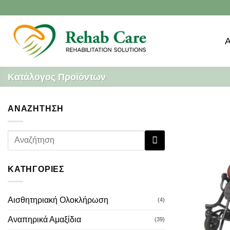
Μετάβαση
στο
περιεχόμενο
Κατάλογος Προϊόντων
ΑΝΑΖΗΤΗΣΗ
Αναζήτηση
για:
ΚΑΤΗΓΟΡΙΕΣ
Αισθητηριακή Ολοκλήρωση
(4)
Αναπηρικά Αμαξίδια
(39)