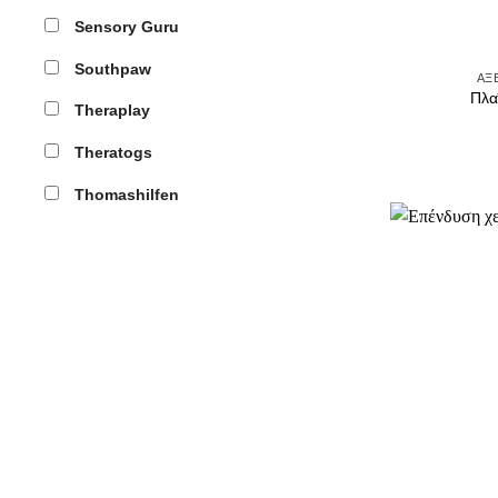
Sensory Guru
Southpaw
ΑΞ
Πλα
Theraplay
Theratogs
Thomashilfen