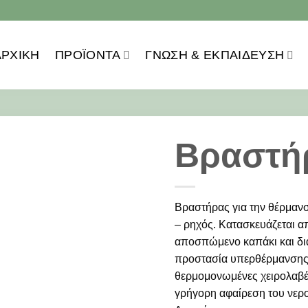
ΑΡΧΙΚΗ
ΠΡΟΪOΝΤΑ
ΓΝΏΣΗ & ΕΚΠΑΊΔΕΥΣΗ
Βραστή
Βραστήρας για την θέρμανσ
– ρηχός. Κατασκευάζεται απ
αποσπώμενο καπάκι και διά
προστασία υπερθέρμανσης. 
θερμομονωμένες χειρολαβές
γρήγορη αφαίρεση του νερ