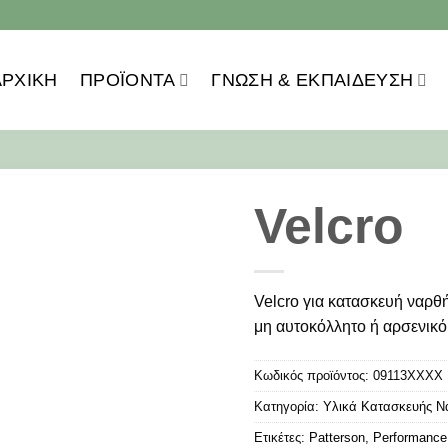
ΑΡΧΙΚΗ
ΠΡΟΪOΝΤΑ
ΓΝΏΣΗ & ΕΚΠΑΊΔΕΥΣΗ
Velcro
Velcro για κατασκευή ναρθ
μη αυτοκόλλητο ή αρσενικ
Κωδικός προϊόντος:
09113XXXX
Κατηγορία:
Υλικά Κατασκευής 
Ετικέτες:
Patterson
,
Performance