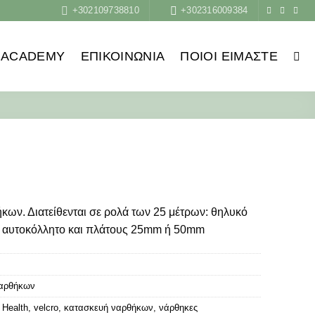
+302109738810
+302316009384
ACADEMY
ΕΠΙΚΟΙΝΩΝΙΑ
ΠΟΙΟΙ ΕΊΜΑΣΤΕ
ήκων. Διατείθενται σε ρολά των 25 μέτρων: θηλυκό
ό αυτοκόλλητο και πλάτους 25mm ή 50mm
Ναρθήκων
 Health
,
velcro
,
κατασκευή ναρθήκων
,
νάρθηκες