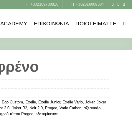
+302109738810
+302316009384
ACADEMY
ΕΠΙΚΟΙΝΩΝΙΑ
ΠΟΙΟΙ ΕΊΜΑΣΤΕ
φρένο
,
Ego Custom
,
Exelle
,
Exelle Junior
,
Exelle Vario
,
Joker
,
Joker
or 2.0
,
Joker R2
,
Noir 2.0
,
Progeo
,
Vario Carbon
,
αξεσουάρ
αφρού τύπου Progeo
,
εξατομίκευση