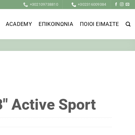
+302109738810
+302316009384
ACADEMY
ΕΠΙΚΟΙΝΩΝΙΑ
ΠΟΙΟΙ ΕΙΜΑΣΤΕ
″ Active Sport