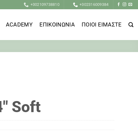
+302109738810
+302316009384
ACADEMY
ΕΠΙΚΟΙΝΩΝΙΑ
ΠΟΙΟΙ ΕΙΜΑΣΤΕ
″ Soft