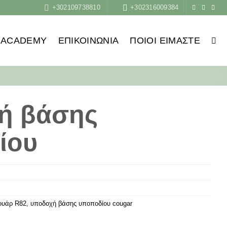
+302109738810
+302316009384
ACADEMY
ΕΠΙΚΟΙΝΩΝΙΑ
ΠΟΙΟΙ ΕΊΜΑΣΤΕ
ή βάσης
ίου
ουάρ R82
,
υποδοχή βάσης υποποδίου cougar