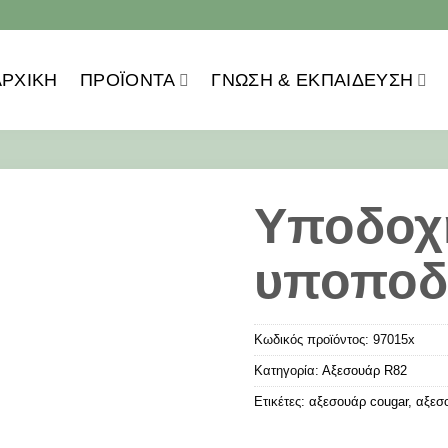
ΑΡΧΙΚΗ
ΠΡΟΪOΝΤΑ
ΓΝΏΣΗ & ΕΚΠΑΊΔΕΥΣΗ
Υποδοχ
υποποδ
Κωδικός προϊόντος:
97015x
Κατηγορία:
Αξεσουάρ R82
Ετικέτες:
αξεσουάρ cougar
,
αξεσ