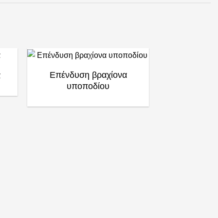
Επένδυση βραχίονα
α
υποποδίου
Επένδυσ
υποπ