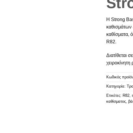
Str
Η Strong Bas
καθισμάτων 
καθίσματα, ό
R82.
Διατίθεται σ
χειροκίνητη
Κωδικός προϊό
Κατηγορία:
Τρο
Ετικέτες:
R82
,
καθίσματος
,
βά