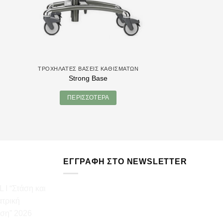
ΤΡΟΧΉΛΑΤΕΣ ΒΆΣΕΙΣ ΚΑΘΙΣΜΆΤΩΝ
ΤΡΟΧΉΛΑΤΕΣ ΒΆΣ
Strong Base
Stingra
ΠΕΡΙΣΣΌΤΕΡΑ
ΠΕΡΙΣ
ΕΓΓΡΑΦΉ ΣΤΟ NEWSLETTER