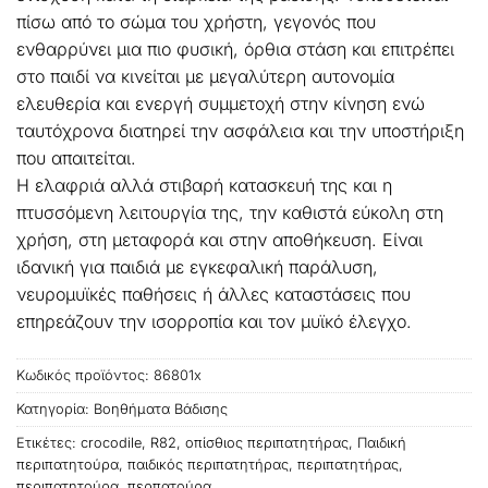
πίσω από το σώμα του χρήστη, γεγονός που
ενθαρρύνει μια πιο φυσική, όρθια στάση και επιτρέπει
στο παιδί να κινείται με μεγαλύτερη αυτονομία
ελευθερία και ενεργή συμμετοχή στην κίνηση ενώ
ταυτόχρονα διατηρεί την ασφάλεια και την υποστήριξη
που απαιτείται.
Η ελαφριά αλλά στιβαρή κατασκευή της και η
πτυσσόμενη λειτουργία της, την καθιστά εύκολη στη
χρήση, στη μεταφορά και στην αποθήκευση. Είναι
ιδανική για παιδιά με εγκεφαλική παράλυση,
νευρομυϊκές παθήσεις ή άλλες καταστάσεις που
επηρεάζουν την ισορροπία και τον μυϊκό έλεγχο.
Κωδικός προϊόντος:
86801x
Κατηγορία:
Βοηθήματα Βάδισης
Ετικέτες:
crocodile
,
R82
,
οπίσθιος περιπατητήρας
,
Παιδική
περιπατητούρα
,
παιδικός περιπατητήρας
,
περιπατητήρας
,
περιπατητούρα
,
περπατούρα