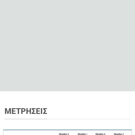
την αυτοπεποίθηση και τη σωματική δραστηριότητα,
ενώ συμβάλλει σημαντικά στη βελτίωση της στάσης
σώματος και της λειτουργικής κινητικότητας του
παιδιού. Διατίθεται σε
2 παραλλαγές
:
Crocodile
(
standard
) σε 4 μεγέθη
και
Crocodile
AT
σε 3
μεγέθη
, καλύπτοντας τις ανάγκες από μικρά παιδιά
μέχρι εφήβους, με μέγιστο βάρος χρήστη έως και 80
κιλά.
ΜΕΤΡΗΣΕΙΣ