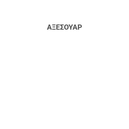
ΑΞΕΣΟΥΑΡ
Μαξιλαράκι σκελετού
Στεφάνη τιτανίου