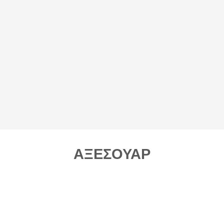
Αντιολισθητικές
Σταθερή και ασφαλή
χειρολαβές
τοποθέτηση
ΑΞΕΣΟΥΑΡ
Υποδ
 υγείας
Μπάρα χεριών