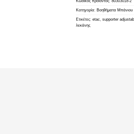
Κωδικός προϊόντος:
80303018-2
Κατηγορία:
Βοηθήματα Μπάνιου 
Ετικέτες:
etac
,
supporter adjustab
λεκάνης