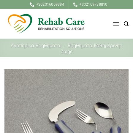
Μετάβαση
+302316009384
+302109738810
στο
περιεχόμενο
Αναπηρικά Βοηθήματα
/
Βοηθήματα Καθημερινής
Ζωής