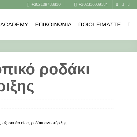
+302109738810
+302316009384
ACADEMY
ΕΠΙΚΟΙΝΩΝΙΑ
ΠΟΙΟΙ ΕΊΜΑΣΤΕ
πικό ροδάκι
ριξης
,
αξεσουάρ etac
,
ροδάκι αντιστήριξης