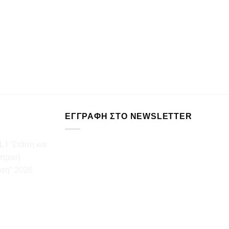
4WayGl
ΠΕΡΙΣ
ΕΓΓΡΑΦΉ ΣΤΟ NEWSLETTER