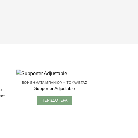
ΒΟΗΘΉΜΑΤΑ ΜΠΆΝΙΟΥ – ΤΟΥΑΛΈΤΑΣ
Supporter Adjustable
ΒΟΗΘΉΜΑΤΑ ΜΕΤΑΚΊΝΗΣΗΣ ΑΣΘΕΝΏΝ - MANUAL TRANSFER
eet
ΠΕΡΙΣΣΌΤΕΡΑ