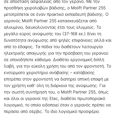
σε απόσταση ασφαλείας από τον γερανό. Με την
προσθήκη χειρολαβών βάδισης, ο Molift Partner 255
μετατρέπεται σε έναν πρακτικό εκπαιδευτή βάδισης. Ο
γερανός Molift Partner 255 κατασκευάζεται από
αλουμίνιο, διευκολύνοντας έτσι τους ελιγμούς. Το
μεγάλο εύρος ανύψωσής του (37-168 εκ.) δίνει τη
δυνατότητα ανύψωσης από ψηλές επιφάνειες αλλά και
από το έδαφος. Τα πόδια του διαθέτουν λειτουργία
ηλεκτρικής απαγωγής για την πρόσβαση του γερανού
σε οποιοδήποτε κάθισμα. Διαθέτει εργονομική διπλή
λαβή, για την εύκολη χρήση του από τον φροντιστή. Το
ενσύρματο χειριστήριο ανάβασης – κατάβασης
επιτρέπει στον φροντιστή να διατηρεί οπτική επαφή με
τον χρήστη καθ’ όλη τη διάρκεια της ανύψωσης. Για
την σωστή συντήρησή του, ο Molift Partner 255, όπως
και όλοι οι γερανοί της Etac, διαθέτει πρωτοποριακό
λογισμικό, το οποίο ειδοποιεί όταν ο γερανός πρέπει να
περάσει από σέρβις. Το ίδιο λογισμικό προσφέρει