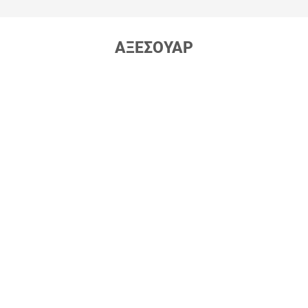
ΑΞΕΣΟΥΑΡ
Σάκος μεταφοράς
Σάκος μεταφοράς